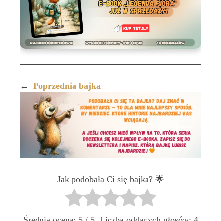
←
Poprzednia bajka
Jak podobała Ci się bajka? 🌟
Średnia ocena:
5
/ 5. Liczba oddanych głosów:
4