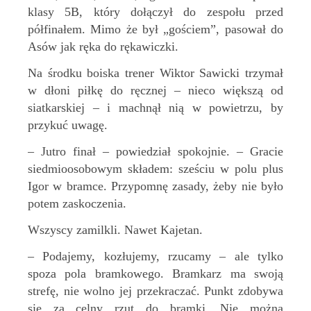
klasy 5B, który dołączył do zespołu przed
półfinałem. Mimo że był „gościem”, pasował do
Asów jak ręka do rękawiczki.
Na środku boiska trener Wiktor Sawicki trzymał
w dłoni piłkę do ręcznej – nieco większą od
siatkarskiej – i machnął nią w powietrzu, by
przykuć uwagę.
– Jutro finał – powiedział spokojnie. – Gracie
siedmioosobowym składem: sześciu w polu plus
Igor w bramce. Przypomnę zasady, żeby nie było
potem zaskoczenia.
Wszyscy zamilkli. Nawet Kajetan.
– Podajemy, kozłujemy, rzucamy – ale tylko
spoza pola bramkowego. Bramkarz ma swoją
strefę, nie wolno jej przekraczać. Punkt zdobywa
się za celny rzut do bramki. Nie można