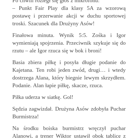
Po chwili rozległ się głos z mikrofonu:
– Punkt Fair Play dla klasy 5A za wzorową
postawę i przerwanie akcji w duchu sportowej
troski. Szacunek dla Drużyny Asów!
Finałowa minuta. Wynik 5:5. Zośka i Igor
wymieniają spojrzenia. Przeciwnik szykuje się do
rzutu – ale Igor rzuca się w bok i broni!
Basia zbiera piłkę i posyła długie podanie do
Kajetana. Ten robi jeden zwód, drugi… i wtedy
dostrzega Alana, który biegnie lewym skrzydłem.
Podanie. Alan łapie piłkę, skacze, rzuca.
Piłka uderza w siatkę. Gol!
Sędzia zagwizdał. Drużyna Asów zdobyła Puchar
Burmistrza!
Na środku boiska burmistrz wręczył puchar
Alanowi, a trener Wiktor ustawił obok tablicę z