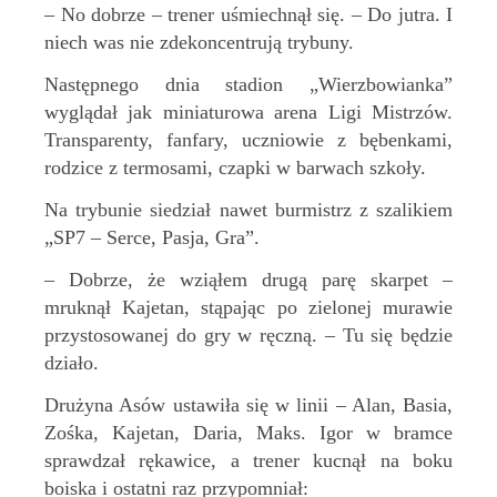
– No dobrze – trener uśmiechnął się. – Do jutra. I
niech was nie zdekoncentrują trybuny.
Następnego dnia stadion „Wierzbowianka”
wyglądał jak miniaturowa arena Ligi Mistrzów.
Transparenty, fanfary, uczniowie z bębenkami,
rodzice z termosami, czapki w barwach szkoły.
Na trybunie siedział nawet burmistrz z szalikiem
„SP7 – Serce, Pasja, Gra”.
– Dobrze, że wziąłem drugą parę skarpet –
mruknął Kajetan, stąpając po zielonej murawie
przystosowanej do gry w ręczną. – Tu się będzie
działo.
Drużyna Asów ustawiła się w linii – Alan, Basia,
Zośka, Kajetan, Daria, Maks. Igor w bramce
sprawdzał rękawice, a trener kucnął na boku
boiska i ostatni raz przypomniał: