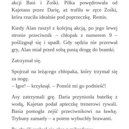
akcji Basi i Zośki. Piłka powędrowała od
Kajetana przez Darię, aż trafiła w ręce Zośki,
która rzuciła idealnie pod poprzeczkę. Remis.
Kiedy Alan ruszył z kolejną akcją, po jego lewej
stronie przeciwnik – chłopak z numerem 9 –
poślizgnął się i upadł. Gdy sędzia nie przerwał
gry, Alan miał przed sobą pustą drogę do bramki.
Zatrzymał się.
Spojrzał na leżącego chłopaka, który trzymał się
za nogę.
– Igor! – krzyknął. – Pomóż mi go podnieść!
Asy zatrzymali grę. Daria przyniosła butelkę z
wodą, Kajetan podał apteczkę trenerowi rywali.
Basia pomogła zejść przeciwnikowi na ławkę.
Trybuny zamarły – a potem wybuchły brawami.