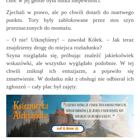
choć w jej głosie była nutka niepewności.
Zjechali w prawo, ale po chwili dotarli do martwego
punktu. Tory były zablokowane przez stos szyn
przeznaczonych do montażu.
– O nie! Utknęliśmy! – zawołał Kółek. – Jak teraz
znajdziemy drogę do miejsca rozładunku?
Szyna rozglądała się, próbując znaleźć jakiekolwiek
wskazówki, ale wszystko wyglądało podobnie. W tej
chwili zniknął ich entuzjazm, a pojawiło się
zmartwienie. W dodatku nikt z obsługi nie odbierał ich
zgłoszeń – cały plac był zajęty.