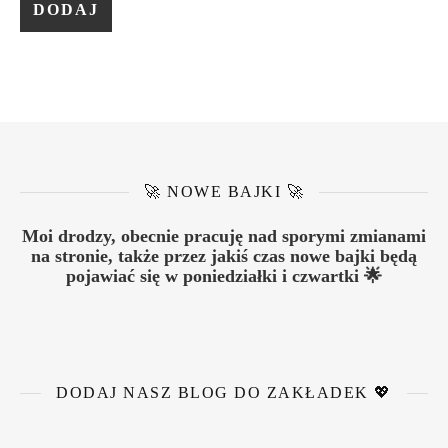
🚀 NOWE BAJKI 🚀
Moi drodzy, obecnie pracuję nad sporymi zmianami
na stronie, także przez jakiś czas nowe bajki będą
pojawiać się w poniedziałki i czwartki 🌟
DODAJ NASZ BLOG DO ZAKŁADEK 💖