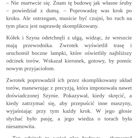
– Nie martwcie się. Znam tę budowę jak własne śruby
– powiedział z dumą. – Poprowadzę was krok po
kroku. Ale ostrzegam, musicie być czujni, bo ruch na
tym placu jest naprawdę skomplikowany.
Kółek i Szyna odetchnęli z ulgą, widząc, że wreszcie
mają przewodnika. Zwrotek wyświetlił trasę i
uruchomił boczne lampki, które oświetliły najbliższy
odcinek torów. Wskazał kierunek, gotowy, by pomóc
nowym przyjaciołom.
Zwrotek poprowadził ich przez skomplikowany układ
torów, manewrując z precyzją, która imponowała nawet
doświadczonej Szynie. Pokazywał, kiedy skręcić, a
kiedy zatrzymać się, aby przepuścić inne maszyny,
wyjaśniając przy tym każdy krok. W jego głosie
słychać było pasję, a jego wiedza o torach była
niesamowita.
– Ten odcinek to wciąż plac budowy – tłumaczył